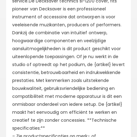
service.De Decksaver technics sl-1200 cover, fits
pioneer van Decksaver is een professioneel
instrument of accessoire dat ontworpen is voor
veeleisende muzikanten, producers of performers.
Dankzij de combinatie van intuïtief ontwerp,
hoogwaardige componenten en veelzijdige
aansluitmogelijkheden is dit product geschikt voor
uiteenlopende toepassingen. Of je nu werkt in de
studio of optreedt op het podium, de {artikel} levert
consistentie, betrouwbaarheid en indrukwekkende
prestaties. Met kenmerken zoals uitstekende
bouwkwaliteit, gebruiksvriendelijke bediening en
compatibiliteit met moderne apparatuur is dit een
onmisbaar onderdeel van iedere setup. De {artikel}
maakt het eenvoudig om efficiënt te werken en
creatief te zijn zonder concessies. **Technische
specificaties:**
– Zie productspecificaties op merk- of