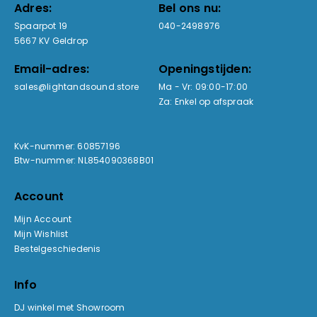
Adres:
Bel ons nu:
Spaarpot 19
040-2498976
5667 KV Geldrop
Email-adres:
Openingstijden:
sales@lightandsound.store
Ma - Vr: 09:00-17:00
Za: Enkel op afspraak
KvK-nummer: 60857196
Btw-nummer: NL854090368B01
Account
Mijn Account
Mijn Wishlist
Bestelgeschiedenis
Info
DJ winkel met Showroom