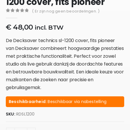
1200 cover, fits pioneer
( Er zijn nog geen beoordelingen. )
0
out of 5
€
48,00
incl. BTW
De Decksaver technics sl-1200 cover, fits pioneer
van Decksaver combineert hoogwaardige prestaties
met praktische functionaliteit. Perfect voor zowel
studio als live gebruik dankzij de doordachte features
en betrouwbare bouwkwaliteit. Een ideale keuze voor
muzikanten die zoeken naar precisie en
gebruiksgemak.
Beschikbaarheid:
Beschikbaar via nabestelling
SKU:
RDSL1200