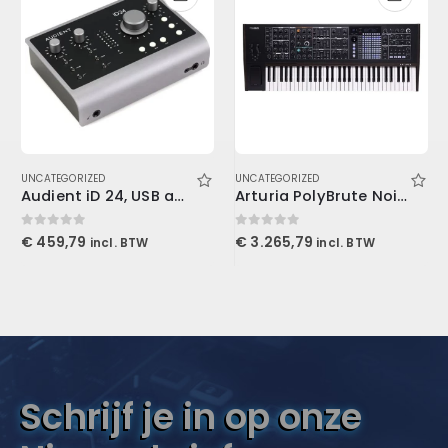
UNCATEGORIZED
UNCATEGORIZED
Audient iD 24, USB audio interface
Arturia PolyBrute Noir Edition
0
out of 5
0
out of 5
€
459,79
€
3.265,79
incl. BTW
incl. BTW
Schrijf je in op onze