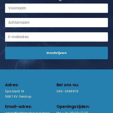
Adres:
Bel ons nu:
Spaarpot 19
040-2498976
5667 KV Geldrop
Email-adres:
Openingstijden:
sales@lightandsound.store
Ma - Vr: 09:00-17:00