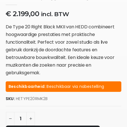
0
out of 5
€
2.199,00
incl. BTW
De Type 20 Right Black MKII van HEDD combineert
hoogwaardige prestaties met praktische
functionaliteit. Perfect voor zowel studio als live
gebruik dankzij de doordachte features en
betrouwbare bouwkwaliteit. Een ideale keuze voor
muzikanten die zoeken naar precisie en
gebruiksgemak.
Beschikbaarheid:
Beschikbaar via nabestelling
SKU:
HETYPE20RMK2B