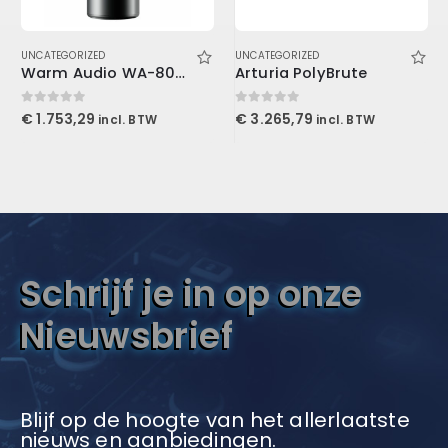
UNCATEGORIZED
UNCATEGORIZED
Warm Audio WA-8000
Arturia PolyBrute
0
out of 5
0
out of 5
€
1.753,29
€
3.265,79
incl. BTW
incl. BTW
Schrijf je in op onze
Nieuwsbrief
Blijf op de hoogte van het allerlaatste
nieuws en aanbiedingen.