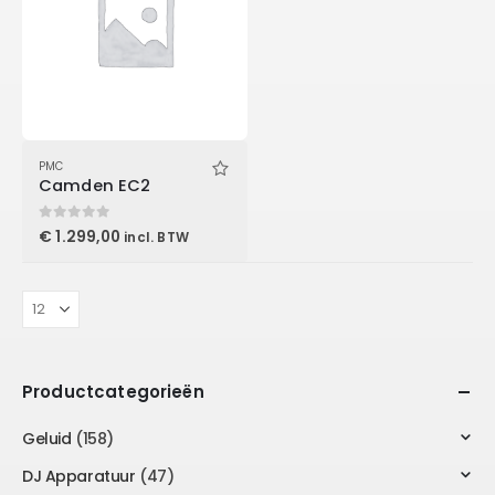
PMC
Camden EC2
0
out of 5
€
1.299,00
incl. BTW
Productcategorieën
Geluid
(158)
DJ Apparatuur
(47)