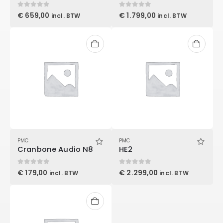
0
out of 5
0
out of 5
€
659,00
€
1.799,00
incl. BTW
incl. BTW
PMC
PMC
Cranbone Audio N8
HE2
0
out of 5
0
out of 5
€
179,00
€
2.299,00
incl. BTW
incl. BTW