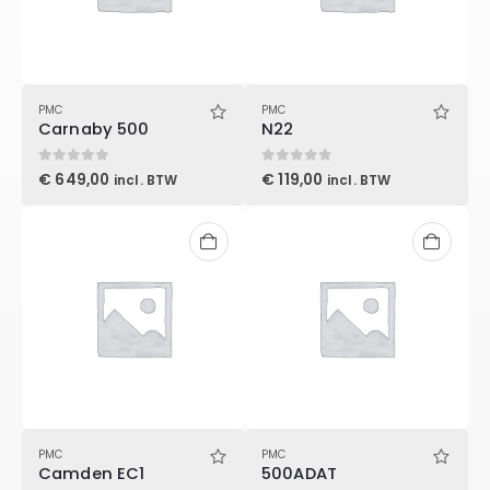
PMC
PMC
Carnaby 500
N22
0
out of 5
0
out of 5
€
649,00
€
119,00
incl. BTW
incl. BTW
PMC
PMC
Camden EC1
500ADAT