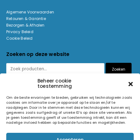
Algemene Voorwaarden
Retouren & Garantie
Bezorgen & Afhalen
Privacy Beleid
Cookie Beleid
Zoeken op deze website
Zoeken
Beheer cookie
toestemming
Betaalmethoden
Om de beste ervaringen te bieden, gebruiken wij technologieën zoals
cookies om informatie over je apparaat op te slaan en/of te
raadplegen. Door in te stemmen met deze technologieën kunnen wij
gegevens zoals surfgedrag of unieke ID's op deze site verwerken. Als
je geen toestemming geeft of uw toestemming intrekt, kan dit een
nadelige invloed hebben op bepaalde functies en mogelijkheden.
© 2026 Light and Sound Factory. Alle rechten voorbehouden.
Pixiefied by
Accepteren