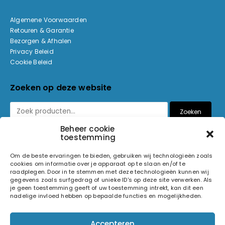
Algemene Voorwaarden
Retouren & Garantie
Bezorgen & Afhalen
Privacy Beleid
Cookie Beleid
Zoeken op deze website
Zoeken
Beheer cookie
toestemming
Betaalmethoden
Om de beste ervaringen te bieden, gebruiken wij technologieën zoals
cookies om informatie over je apparaat op te slaan en/of te
raadplegen. Door in te stemmen met deze technologieën kunnen wij
gegevens zoals surfgedrag of unieke ID's op deze site verwerken. Als
je geen toestemming geeft of uw toestemming intrekt, kan dit een
nadelige invloed hebben op bepaalde functies en mogelijkheden.
© 2026 Light and Sound Factory. Alle rechten voorbehouden.
Accepteren
Pixiefied by