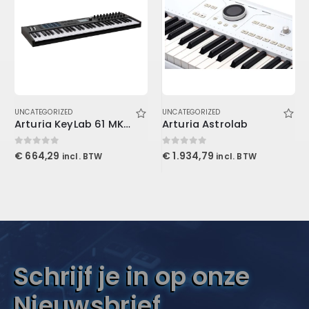
UNCATEGORIZED
UNCATEGORIZED
Arturia KeyLab 61 MK3 Black
Arturia Astrolab
0
out of 5
0
out of 5
€
664,29
€
1.934,79
incl. BTW
incl. BTW
Schrijf je in op onze
Nieuwsbrief