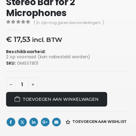
Stereo Bar for 2
Microphones
( Er zijn nog geen beoordelingen. )
0
out of 5
€
17,53
incl. BTW
Beschikbaarheid:
2 op voorraad (kan nabesteld worden)
SKU:
GMSSTB01
TOEVOEGEN AAN WINKELWAGEN
TOEVOEGEN AAN WISHLIST