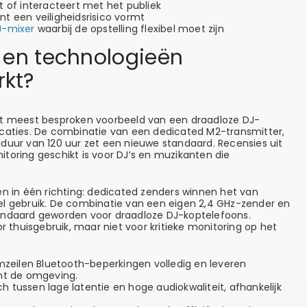
 of interacteert met het publiek
t een veiligheidsrisico vormt
J-mixer
waarbij de opstelling flexibel moet zijn
 en technologieën
kt?
et meest besproken voorbeeld van een draadloze DJ-
icaties. De combinatie van een dedicated M2-transmitter,
duur van 120 uur zet een nieuwe standaard. Recensies uit
toring geschikt is voor DJ’s en muzikanten die
en in één richting: dedicated zenders winnen het van
el gebruik. De combinatie van een eigen 2,4 GHz-zender en
andaard geworden voor draadloze DJ-koptelefoons.
or thuisgebruik, maar niet voor kritieke monitoring op het
eilen Bluetooth-beperkingen volledig en leveren
ht de omgeving.
 tussen lage latentie en hoge audiokwaliteit, afhankelijk