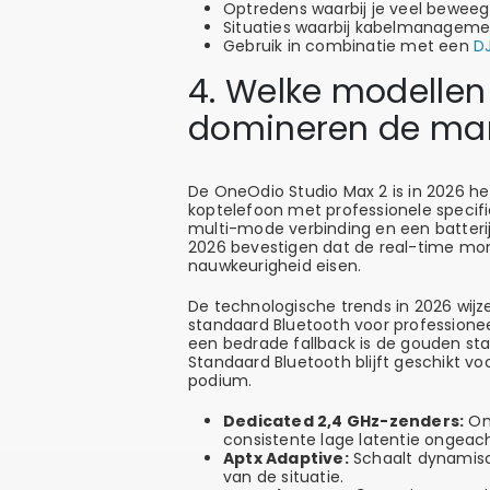
Optredens waarbij je veel beweegt
Situaties waarbij kabelmanagemen
Gebruik in combinatie met een
D
4. Welke modellen
domineren de mar
De OneOdio Studio Max 2 is in 2026 h
koptelefoon met professionele specif
multi-mode verbinding en een batterij
2026 bevestigen dat de real-time moni
nauwkeurigheid eisen.
De technologische trends in 2026 wijz
standaard Bluetooth voor professione
een bedrade fallback is de gouden st
Standaard Bluetooth blijft geschikt vo
podium.
Dedicated 2,4 GHz-zenders:
Omz
consistente lage latentie ongeac
Aptx Adaptive:
Schaalt dynamisch
van de situatie.