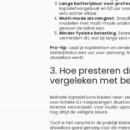
Lange batterijduur voor profes
koptelefoongebruik en 50 uur voo
sets achter elkaar.
Multi-mode als vangnet.
Draadl
modellen met multi-mode ondersteu
gewoon de kabel aan.
Minder fysieke belasting.
Zware 
vermindert dit, wat bij lange set
Pro-tip:
Laad je koptelefoon en zender
batterijstatus een uur voor aanvang. N
draadloos werkt.
3. Hoe presteren 
vergeleken met b
Bedrade koptelefoons bieden near-ze
voor kritieke DJ-toepassingen. Bluetoo
latentie veroorzaakt. Voor studio-opna
nog altijd de veiligste keuze.
Toch is het verschil in de praktijk kle
draadloos goed genoeg voor de meeste 