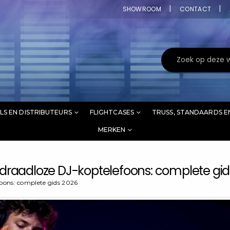
SHOWROOM
CONTACT
LS EN DISTRIBUTEURS
FLIGHTCASES
TRUSS, STANDAARDS E
MERKEN
draadloze DJ-koptelefoons: complete gid
oons: complete gids 2026