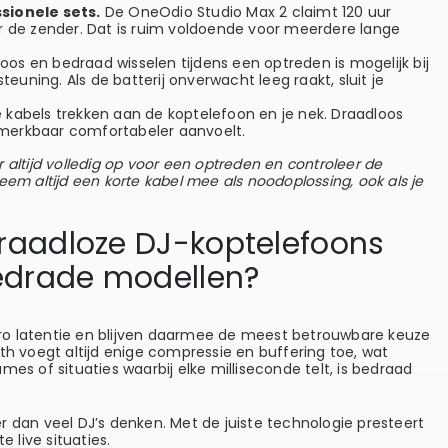
sionele sets.
De OneOdio Studio Max 2 claimt 120 uur
r de zender. Dat is ruim voldoende voor meerdere lange
oos en bedraad wisselen tijdens een optreden is mogelijk bij
ning. Als de batterij onverwacht leeg raakt, sluit je
kabels trekken aan de koptelefoon en je nek. Draadloos
s merkbaar comfortabeler aanvoelt.
 altijd volledig op voor een optreden en controleer de
eem altijd een korte kabel mee als noodoplossing, ook als je
draadloze DJ-koptelefoons
edrade modellen?
ro latentie en blijven daarmee de meest betrouwbare keuze
th voegt altijd enige compressie en buffering toe, wat
mes of situaties waarbij elke milliseconde telt, is bedraad
iner dan veel DJ’s denken. Met de juiste technologie presteert
live situaties.