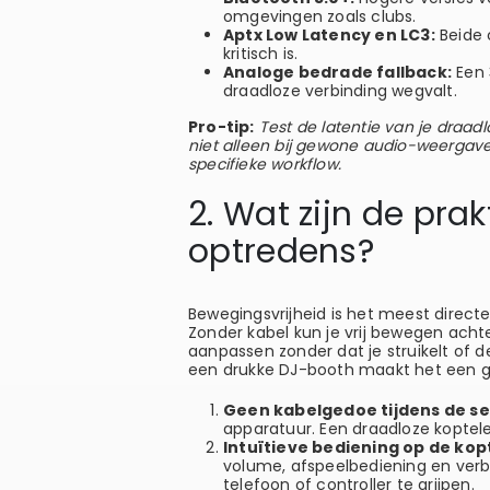
omgevingen zoals clubs.
Aptx Low Latency en LC3:
Beide 
kritisch is.
Analoge bedrade fallback:
Een 
draadloze verbinding wegvalt.
Pro-tip:
Test de latentie van je draadl
niet alleen bij gewone audio-weergave.
specifieke workflow.
2. Wat zijn de pra
optredens?
Bewegingsvrijheid is het meest direct
Zonder kabel kun je vrij bewegen acht
aanpassen zonder dat je struikelt of de
een drukke DJ-booth maakt het een gro
Geen kabelgedoe tijdens de se
apparatuur. Een draadloze koptelef
Intuïtieve bediening op de kop
volume, afspeelbediening en verbi
telefoon of controller te grijpen.