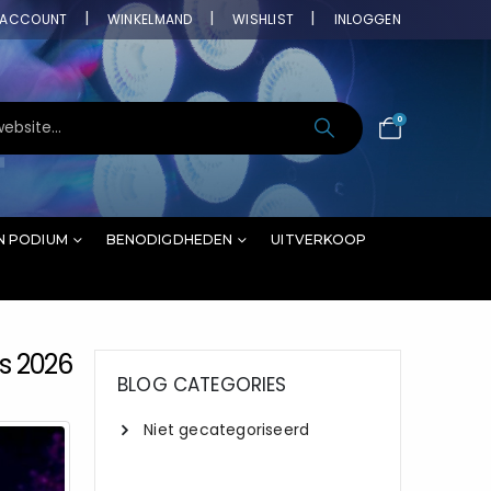
ACCOUNT
WINKELMAND
WISHLIST
INLOGGEN
0
N PODIUM
BENODIGDHEDEN
UITVERKOOP
s 2026
BLOG CATEGORIES
Niet gecategoriseerd