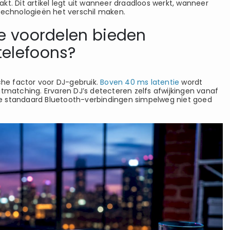
t. Dit artikel legt uit wanneer draadloos werkt, wanneer
technologieën het verschil maken.
he voordelen bieden
telefoons?
che factor voor DJ-gebruik.
Boven 40 ms latentie
wordt
atmatching. Ervaren DJ’s detecteren zelfs afwijkingen vanaf
e standaard Bluetooth-verbindingen simpelweg niet goed