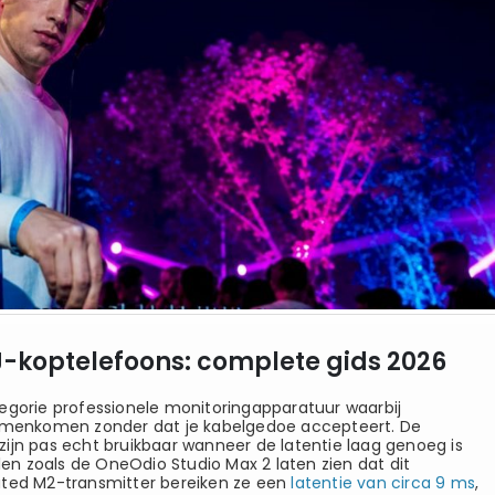
-koptelefoons: complete gids 2026
egorie professionele monitoringapparatuur waarbij
samenkomen zonder dat je kabelgedoe accepteert. De
ijn pas echt bruikbaar wanneer de latentie laag genoeg is
n zoals de OneOdio Studio Max 2 laten zien dat dit
ated M2-transmitter bereiken ze een
latentie van circa 9 ms
,