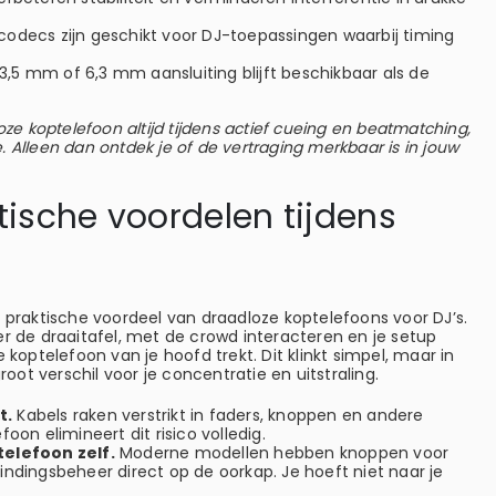
codecs zijn geschikt voor DJ-toepassingen waarbij timing
3,5 mm of 6,3 mm aansluiting blijft beschikbaar als de
oze koptelefoon altijd tijdens actief cueing en beatmatching,
 Alleen dan ontdek je of de vertraging merkbaar is in jouw
ktische voordelen tijdens
e praktische voordeel van draadloze koptelefoons voor DJ’s.
er de draaitafel, met de crowd interacteren en je setup
 koptelefoon van je hoofd trekt. Dit klinkt simpel, maar in
ot verschil voor je concentratie en uitstraling.
t.
Kabels raken verstrikt in faders, knoppen en andere
oon elimineert dit risico volledig.
telefoon zelf.
Moderne modellen hebben knoppen voor
ndingsbeheer direct op de oorkap. Je hoeft niet naar je