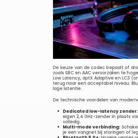
De keuze van de codec bepaalt of dra
zoals SBC en AAC veroorzaken te hoge 
Low Latency, aptX Adaptive en LC3 (o
terug naar een acceptabel niveau. Blue
lage latentie.
De technische voordelen van moderne 
Dedicated low-latency zender
eigen 2,4 GHz-zender in plaats v
volledig.
Multi-mode verbinding:
Schakel
je een vangnet bij storingen of leg
Bluetooth 5.0+:
Hogere versies ve