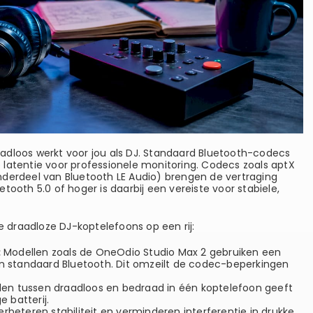
adloos werkt voor jou als DJ. Standaard Bluetooth-codecs
latentie voor professionele monitoring. Codecs zoals aptX
nderdeel van Bluetooth LE Audio) brengen de vertraging
tooth 5.0 of hoger is daarbij een vereiste voor stabiele,
draadloze DJ-koptelefoons op een rij:
:
Modellen zoals de OneOdio Studio Max 2 gebruiken een
an standaard Bluetooth. Dit omzeilt de codec-beperkingen
en tussen draadloos en bedraad in één koptelefoon geeft
e batterij.
rbeteren stabiliteit en verminderen interferentie in drukke