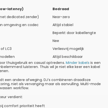
low-latency)
Bedraad
met dedicated zender)
Near-zero
van omgeving en codec
Altijd stabiel
Beperkt door kabellengte
Nee
 of LC3
Verliesvrij mogelijk
modellen
Altijd beschikbaar
voor thuisgebruik en casual optredens.
Minder kabels
is een
belemmerd luisteren. Thuis wil je niet elke keer een kabel
fenen.
ldt een andere afweging. DJ’s combineren draadloze
ring, niet als vervanging maar als aanvulling. Multi-mode
lwassen workflow.
keur verdient:
j comfort prioriteit heeft